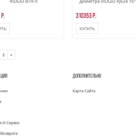
RIDGID BTH-9
диаметра RIDGID RJ624 16"
 р.
310353 р.
ИТЬ
КУПИТЬ
2
»
АЦИЯ
ДОПОЛНИТЕЛЬНО
ании
Карта Сайта
а
я И Сервис
 Возврата