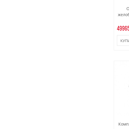
О
желоб
49965
КУП
Комп