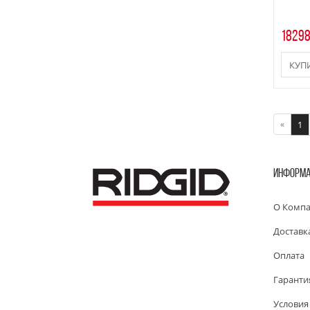
18298
КУП
«
1
ИНФОРМ
О Комп
Доставк
Оплата
Гаранти
Условия