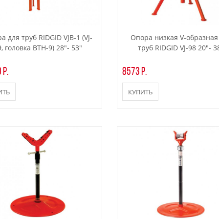
а для труб RIDGID VJB-1 (VJ-
Опора низкая V-образная
9, головка BTH-9) 28"- 53"
труб RIDGID VJ-98 20"- 3
 р.
8573 р.
ИТЬ
КУПИТЬ