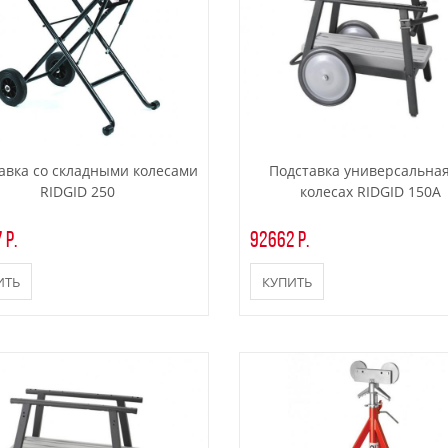
авка со складными колесами
Подставка универсальная
RIDGID 250
колесах RIDGID 150А
 р.
92662 р.
ИТЬ
КУПИТЬ