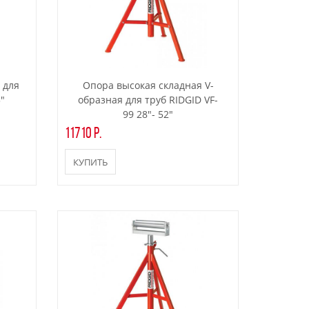
 для
Опора высокая складная V-
5"
образная для труб RIDGID VF-
99 28"- 52"
11710 р.
КУПИТЬ