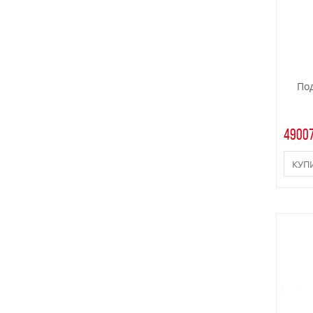
По
49007
КУП