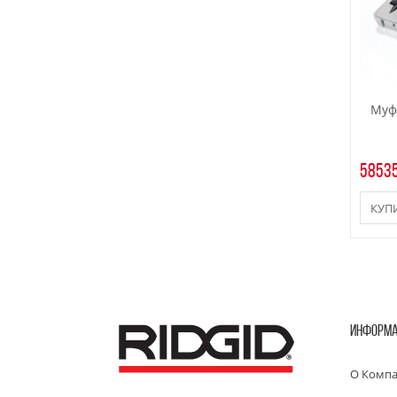
Муф
58535
КУП
ИНФОРМ
О Комп