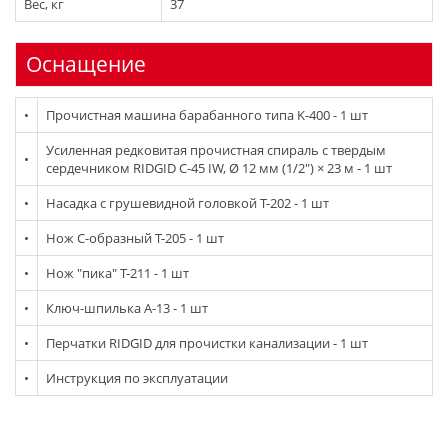
Вес, кг
37
Оснащение
•
Прочистная машина барабанного типа K-400 - 1 шт
Усиленная редковитая прочистная спираль с твердым
•
сердечником RIDGID C-45 IW, Ø 12 мм (1/2") × 23 м - 1 шт
•
Насадка с грушевидной головкой T-202 - 1 шт
•
Нож С-образный T-205 - 1 шт
•
Нож "пика" T-211 - 1 шт
•
Ключ-шпилька A-13 - 1 шт
•
Перчатки RIDGID для прочистки канализации - 1 шт
•
Инструкция по эксплуатации