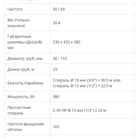
Частота
50 / 60
Вес (только
20.4
машина)
Габаритные
размеры (ДхШхВ),
530 х 432 х 585
мм
Диаметр труб, мм
30 - 110
Длина труб, м
23
Спираль Ø 10 мм (3/8") × 30.5 м или
Емкость барабана
Спираль Ø 12 мм (1/2") × 22.5 м
Мощность, Вт
380
Прочистная
C-45 IW Ø 12 мм (1/2") х 23 м
спираль
Частота вращения,
165
об/мин