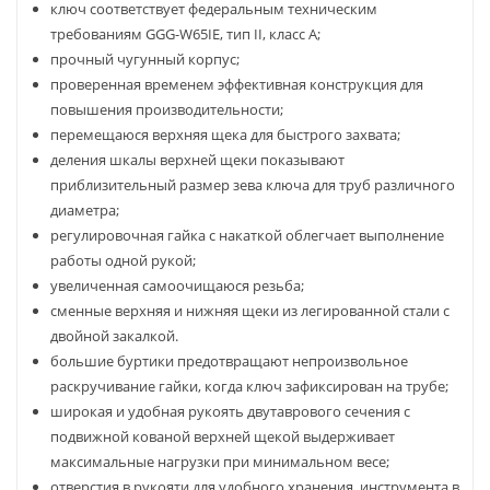
ключ соответствует федеральным техническим
требованиям GGG-W65IE, тип II, класс A;
прочный чугунный корпус;
проверенная временем эффективная конструкция для
повышения производительности;
перемещаюся верхняя щека для быстрого захвата;
деления шкалы верхней щеки показывают
приблизительный размер зева ключа для труб различного
диаметра;
регулировочная гайка с накаткой облегчает выполнение
работы одной рукой;
увеличенная самоочищаюся резьба;
сменные верхняя и нижняя щеки из легированной стали с
двойной закалкой.
большие буртики предотвращают непроизвольное
раскручивание гайки, когда ключ зафиксирован на трубе;
широкая и удобная рукоять двутаврового сечения с
подвижной кованой верхней щекой выдерживает
максимальные нагрузки при минимальном весе;
отверстия в рукояти для удобного хранения инструмента в